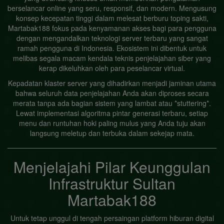
berselancar online yang seru, responsif, dan modern. Mengusung
konsep kecepatan tinggi dalam melesat berburu toping sakti,
Martabak188 fokus pada kenyamanan akses bagi para pengguna
dengan mengandalkan teknologi server terbaru yang sangat
ramah pengguna di Indonesia. Ekosistem ini dibentuk untuk
melibas segala macam kendala teknis penjelajahan siber yang
kerap dikeluhkan oleh para peselancar virtual.
Kepadatan klaster server yang dihadirkan menjadi jaminan utama
bahwa seluruh data penjelajahan Anda akan diproses secara
merata tanpa ada bagian sistem yang lambat atau *stuttering*.
Lewat implementasi algoritma pintar generasi terbaru, setiap
menu dan runtuhan hoki paling mulus yang Anda tuju akan
langsung meletup dan terbuka dalam sekejap mata.
Menjelajahi Pilar Keunggulan
Infrastruktur Sultan
Martabak188
Untuk tetap unggul di tengah persaingan platform hiburan digital