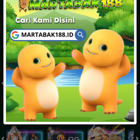
JACKPOT PROGRESIF
IDR
2,901,500,790.04
Togel
MONACO TOTO POOLS 22.30
MONACO TOTO POOLS 
( Setiap Hari )
( Setiap Hari )
Rabu
Rabu
0
0
1
3
3
1
9
05/08/2026
05/08/2026
Tutup: 22:00 | Buka: 23:00
Tutup: 17:30 | Buka: 18:30
Slot