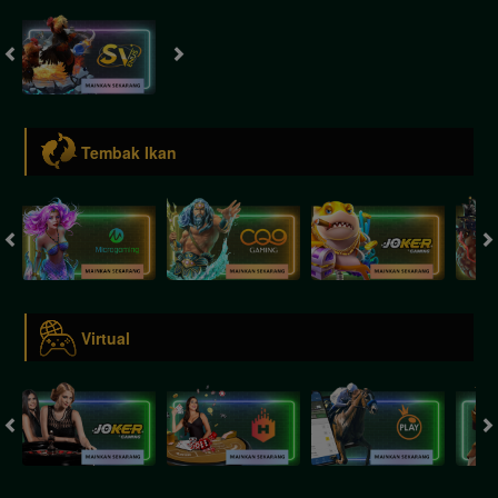
Tembak Ikan
Virtual