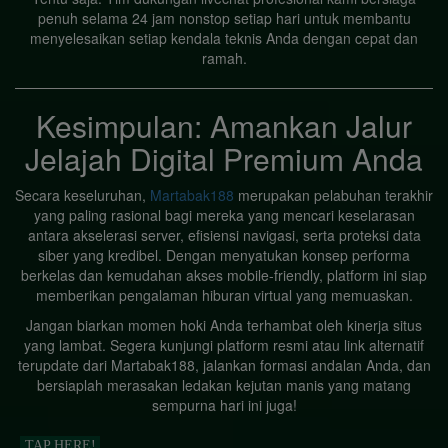
penuh selama 24 jam nonstop setiap hari untuk membantu
menyelesaikan setiap kendala teknis Anda dengan cepat dan
ramah.
Kesimpulan: Amankan Jalur
Jelajah Digital Premium Anda
Secara keseluruhan,
Martabak188
merupakan pelabuhan terakhir
yang paling rasional bagi mereka yang mencari keselarasan
antara akselerasi server, efisiensi navigasi, serta proteksi data
siber yang kredibel. Dengan menyatukan konsep performa
berkelas dan kemudahan akses mobile-friendly, platform ini siap
memberikan pengalaman hiburan virtual yang memuaskan.
Jangan biarkan momen hoki Anda terhambat oleh kinerja situs
yang lambat. Segera kunjungi platform resmi atau link alternatif
terupdate dari Martabak188, jalankan formasi andalan Anda, dan
bersiaplah merasakan ledakan kejutan manis yang matang
sempurna hari ini juga!
TAP HERE!