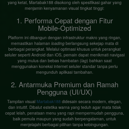
yang ketat, Martabak188 disokong oleh spesifikasi gahar yang
menjamin kenyamanan visual tingkat tinggi:
1. Performa Cepat dengan Fitur
Mobile-Optimized
Platform ini dibangun dengan infrastruktur makro yang ringan,
memastikan halaman
loading
berlangsung sekejap mata di
berbagai perangkat. Melalui optimasi khusus untuk perangkat
seluler seperti Android dan iOS, pemain dapat menikmati navigasi
yang mulus dan bebas hambatan (
lag
) bahkan saat
menggunakan koneksi internet seluler standar tanpa perlu
mengunduh aplikasi tambahan.
2. Antarmuka Premium dan Ramah
Pengguna (UI/UX)
Tampilan visual
Martabak188
didesain secara modern, elegan,
dan intuitif. Dibalut estetika warna yang teduh agar mata tidak
cepat lelah, penataan menu yang rapi mempermudah pengguna,
baik pemula maupun yang sudah berpengalaman, untuk
menjelajahi berbagai pilihan tanpa kebingungan.