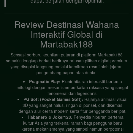
dapat berjalan dengan optimal.
Review Destinasi Wahana
Interaktif Global di
Martabak188
Sensasi berburu keunikan putaran di platform Martabak188
semakin lengkap berkat hadirnya ratusan pilihan digital premium
yang disuplai langsung melalui kemitraan resmi oleh jajaran
pengembang papan atas dunia:
Pragmatic Play:
Pionir hiburan interaktif bertema
mitologi dengan mekanisme perkalian raksasa yang sangat
fenomenal dan legendaris.
PG Soft (Pocket Games Soft):
Rajanya animasi visual
3D yang sangat halus, ringan di ponsel, dan dikemas
dengan alur cerita modern serta fitur pengganda berlipat.
Habanero & Joker123:
Penyedia hiburan bertema
kultur Asia yang terkenal ramah bagi pengguna baru
karena mekanismenya yang simpel namun berpotensi