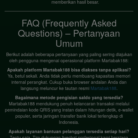
memberikan hasil besar.
FAQ (Frequently Asked
Questions) – Pertanyaan
Umum
Berikut adalah beberapa pertanyaan yang paling sering diajukan
oleh pengguna mengenai operasional platform Martabak188:
Apakah platform Martabak188 bisa diakses tanpa aplikasi?
Ya, betul sekali. Anda tidak perlu membuang kapasitas memori
internal perangkat. Cukup buka browser andalan Anda dan
langsung meluncur ke tautan resmi
Martabak188
.
Bagaimana metode pengisian saldo yang tersedia?
Martabak188 mendukung penuh kelancaran transaksi melalui
pemindaian kode QRIS yang instan dalam hitungan detik, e-wallet
populer, serta jaringan transfer bank lokal terlengkap di
Indonesia.
Apakah layanan bantuan pelanggan tersedia setiap hari?
Tentu saja. Tim dukungan livechat profesional kami bersiaga